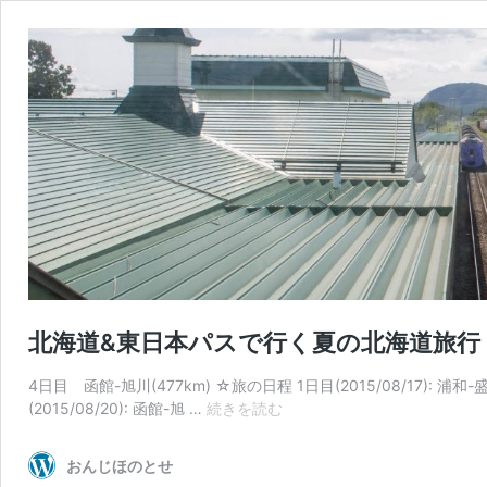
北海道&東日本パスで行く夏の北海道旅行
4日目 函館-旭川(477km) ☆旅の日程 1日目(2015/08/17): 浦和-盛岡 
北
(2015/08/20): 函館-旭 …
続きを読む
海
道
おんじほのとせ
&