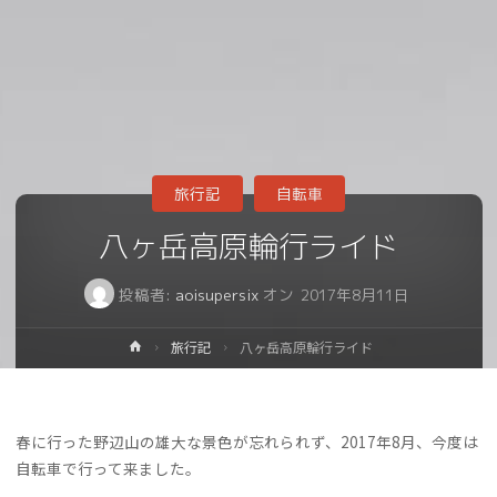
旅行記
自転車
八ヶ岳高原輪行ライド
投稿者:
aoisupersix
オン
2017年8月11日
ホ
旅行記
八ヶ岳高原輪行ライド
ー
ム
春に行った野辺山の雄大な景色が忘れられず、2017年8月、今度は
自転車で行って来ました。