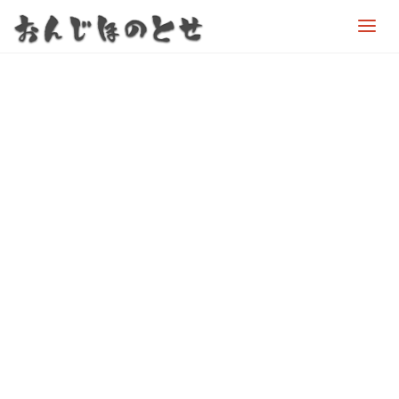
お
ん
じ
ほ
の
と
せ