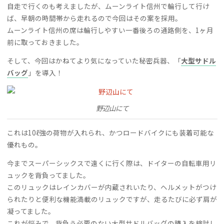
自走で行くのも考えましたが、ムーンライト信州で輪行して行け
ば、早朝の時間帯から走れるので今回はその案を採用。
ムーンライト信州の席は輪行しやすい一番後ろの通路側を、1ヶ月
前に取っておきました。
そして、今回はかねてより気になっていた秘密兵器、「
大型サドル
バッグ
」を導入！
野辺山にて
これは10ℓ強の荷物が入れられ、かつロードバイクにも装着可能な
優れもの。
今までスーパーシックスで遠くに行く際は、ドイターの自転車用リ
ュックを背負ってました。
このリュックはレインカバーが内蔵されいたり、ヘルメットがつけ
られたりと便利な機能満載のリュックですが、走るたびに必ず肩が
凝ってました。
これが悩みで、背負う必要のない大型サドルバッグの購入を検討し