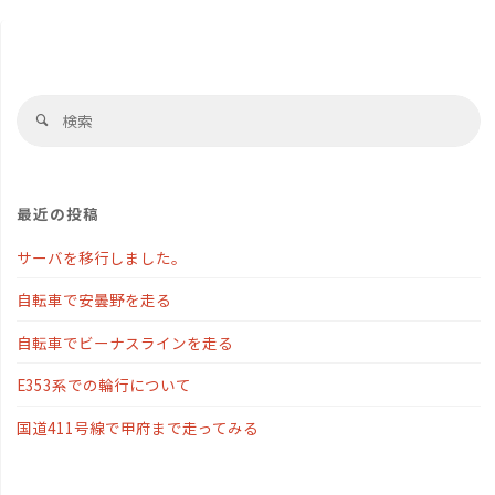
検
検
索
索
対
象
最近の投稿
サーバを移行しました。
自転車で安曇野を走る
自転車でビーナスラインを走る
E353系での輪行について
国道411号線で甲府まで走ってみる