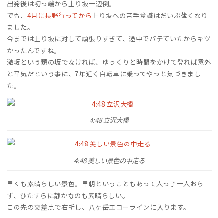
出発後は初っ端から上り坂一辺倒。
でも、
4月に長野行ってから
上り坂への苦手意識はだいぶ薄くなり
ました。
今までは上り坂に対して頑張りすぎて、途中でバテていたからキツ
かったんですね。
激坂という類の坂でなければ、ゆっくりと時間をかけて登れば意外
と平気だという事に、7年近く自転車に乗ってやっと気づきまし
た。
4:48 立沢大橋
4:48 美しい景色の中走る
早くも素晴らしい景色。早朝ということもあって人っ子一人おら
ず、ひたすらに静かなのも素晴らしい。
この先の交差点で右折し、八ヶ岳エコーラインに入ります。