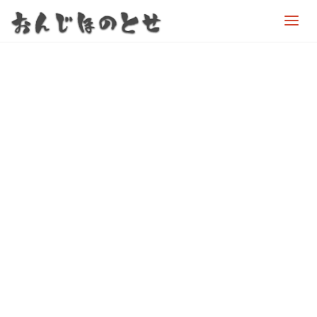
お
ん
じ
ほ
の
と
せ