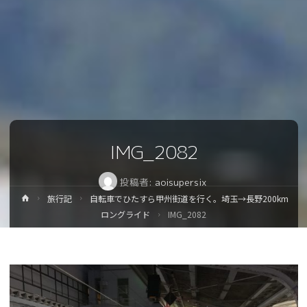
IMG_2082
投稿者:
aoisupersix
ホ
旅行記
自転車でひたすら甲州街道を行く。埼玉→長野200km
ー
ロングライド
IMG_2082
ム