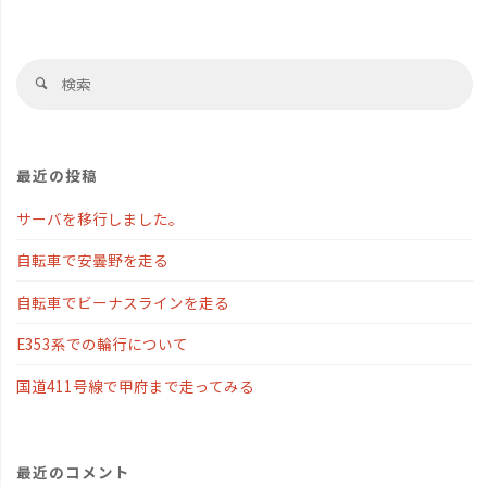
検
検
索
索
対
象
最近の投稿
サーバを移行しました。
自転車で安曇野を走る
自転車でビーナスラインを走る
E353系での輪行について
国道411号線で甲府まで走ってみる
最近のコメント