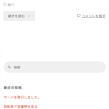
輪行
"E353
続きを読む
コメントを残す
系
で
の
輪
検
行
検
索
索
に
対
象
つ
最近の投稿
い
サーバを移行しました。
て"
自転車で安曇野を走る