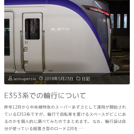
aoisupersix
2018年5月23日
日記
E353系での輪行について
昨年12月から中央線特急のスーパーあずさとして運用が開始され
ているE353系ですが、輪行で自転車を置けるスペースがどこにあ
るのかを個人的に調べてみたのでまとめます。 なお、輪行袋は自
分が使っている縦置き型のロード220を …