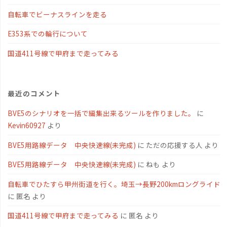
自転車でビーナスラインを走る
E353系での輪行について
国道411号線で甲府まで走ってみる
最近のコメント
BVE5のシナリオを一括で編集出来るツールを作りました。
に
Kevin60927
より
BVE5用路線データ 中央快速線(未完成)
に
ただの応援する人
より
BVE5用路線データ 中央快速線(未完成)
に
ねも
より
自転車でひたすら甲州街道を行く。埼玉→長野200kmロングライド
に
匿名
より
国道411号線で甲府まで走ってみる
に
匿名
より