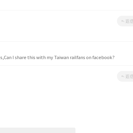
返
es,Can I share this with my Taiwan railfans on facebook?
返