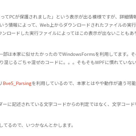
indowsによってPCが保護されました」という表示が出る模様ですが、詳細情
という情報によって、Web上からダウンロードされたファイルの実
ウンロードした実行ファイルによってはこの表示が出ないこともあ
は本家に似せたかったのでWindowsFormsを利用してます。
sが入り混じるごちゃ混ぜのコードに。。。そもそもWPFに慣れていな
リ
Bve5_Parsing
を利用しているので、本家とはやや動作が違う可
ダーに記述されている文字コードからの判定ではなく、文字コード
大化してるので、いつかなんとかします。