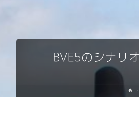
BVE5のシナ
ホ
ー
ム