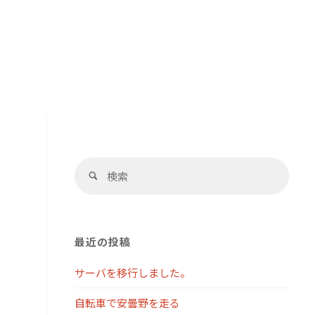
検
検
索
索
対
象:
最近の投稿
サーバを移行しました。
自転車で安曇野を走る