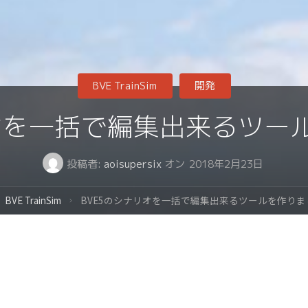
プ
BVE TrainSim
開発
リオを一括で編集出来るツー
投稿者:
aoisupersix
オン
2018年2月23日
BVE TrainSim
BVE5のシナリオを一括で編集出来るツールを作りま