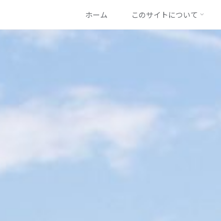
コ
ホーム
このサイトについて
ン
テ
ン
ツ
へ
ス
キ
ッ