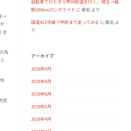
自転車でひたすら甲州街道を行く。埼玉→長
野200kmロングライド
に
匿名
より
報→
国道411号線で甲府まで走ってみる
に
匿名
よ
行が
り
りま
その為
アーカイブ
いと
2018年9月
能性
2018年8月
2018年6月
判定
2018年5月
2018年4月