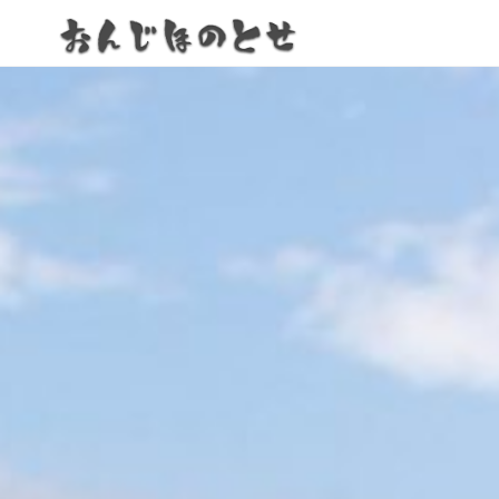
お
ん
じ
ほ
の
と
せ