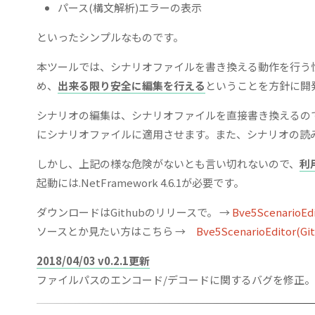
パース(構文解析)エラーの表示
といったシンプルなものです。
本ツールでは、シナリオファイルを書き換える動作を行う
め、
出来る限り安全に編集を行える
ということを方針に開
シナリオの編集は、シナリオファイルを直接書き換えるの
にシナリオファイルに適用させます。また、シナリオの読
しかし、上記の様な危険がないとも言い切れないので、
利
起動には.NetFramework 4.6.1が必要です。
ダウンロードはGithubのリリースで。 →
Bve5ScenarioEdi
ソースとか見たい方はこちら →
Bve5ScenarioEditor(Gi
2018/04/03 v0.2.1更新
ファイルパスのエンコード/デコードに関するバグを修正。