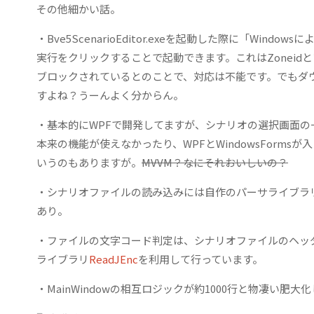
その他細かい話。
・Bve5ScenarioEditor.exeを起動した際に「W
実行をクリックすることで起動できます。これはZoneid
ブロックされているとのことで、対応は不能です。でもダ
すよね？うーんよく分からん。
・基本的にWPFで開発してますが、シナリオの選択画面の一部
本来の機能が使えなかったり、WPFとWindowsForm
いうのもありますが。
MVVM？なにそれおいしいの？
・シナリオファイルの読み込みには自作のパーサライブラ
あり。
・ファイルの文字コード判定は、シナリオファイルのヘッ
ライブラリ
ReadJEnc
を利用して行っています。
・MainWindowの相互ロジックが約1000行と物凄い肥