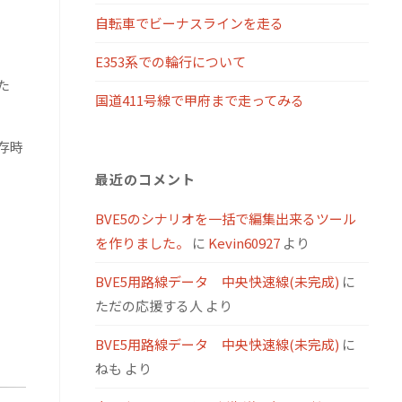
自転車でビーナスラインを走る
E353系での輪行について
た
国道411号線で甲府まで走ってみる
存時
最近のコメント
BVE5のシナリオを一括で編集出来るツール
を作りました。
に
Kevin60927
より
BVE5用路線データ 中央快速線(未完成)
に
ただの応援する人
より
BVE5用路線データ 中央快速線(未完成)
に
ねも
より