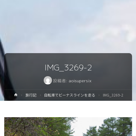
IMG_3269-2
投稿者:
aoisupersix
ホ
旅行記
自転車でビーナスラインを走る
IMG_3269-2
ー
ム