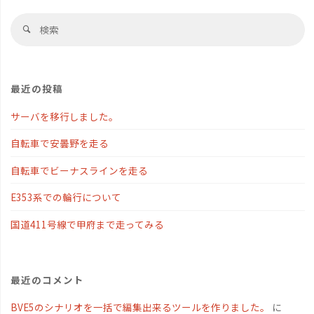
検
検
索
索
対
象
最近の投稿
サーバを移行しました。
自転車で安曇野を走る
自転車でビーナスラインを走る
E353系での輪行について
国道411号線で甲府まで走ってみる
最近のコメント
BVE5のシナリオを一括で編集出来るツールを作りました。
に