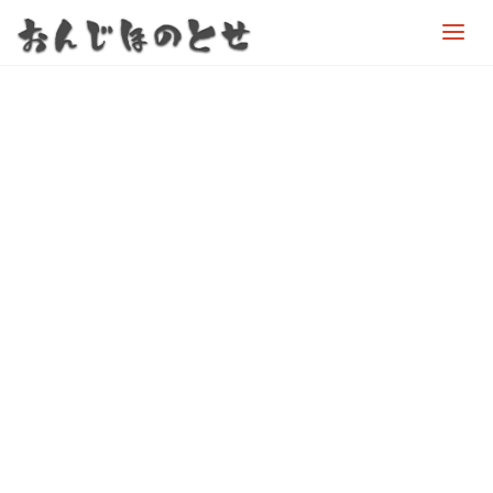
お
ん
じ
ほ
の
と
せ