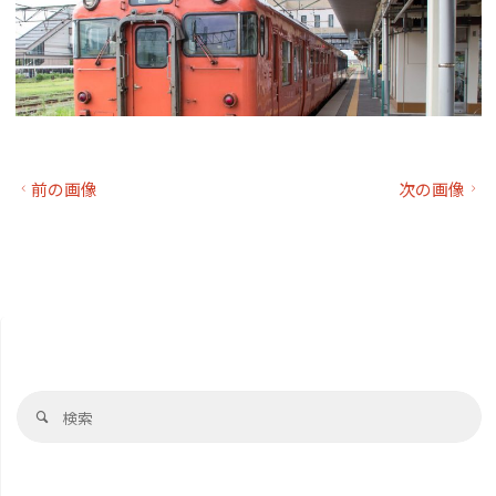
前の画像
次の画像
検
検
索
索
対
象