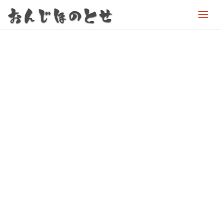
お
ん
じ
ほ
の
と
せ