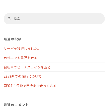
検
検
索
索
対
象
最近の投稿
サーバを移行しました。
自転車で安曇野を走る
自転車でビーナスラインを走る
E353系での輪行について
国道411号線で甲府まで走ってみる
最近のコメント