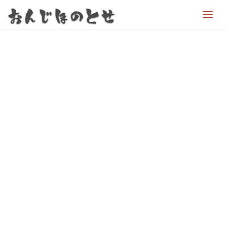
お
ん
じ
ほ
の
と
せ