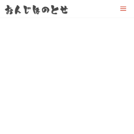
お
ん
じ
ほ
の
と
せ