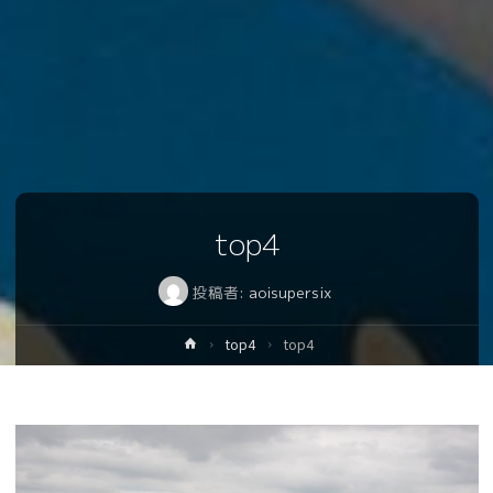
top4
投稿者:
aoisupersix
ホ
top4
top4
ー
ム