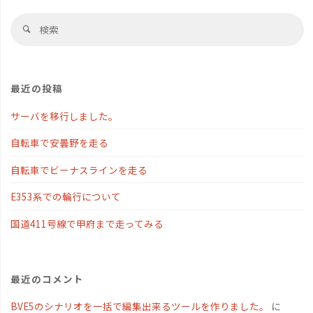
検
検
索
索
対
象
最近の投稿
サーバを移行しました。
自転車で安曇野を走る
自転車でビーナスラインを走る
E353系での輪行について
国道411号線で甲府まで走ってみる
最近のコメント
BVE5のシナリオを一括で編集出来るツールを作りました。
に